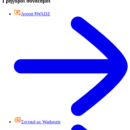
Γρήγοροι σύνδεσμοι
Αγορά $WADZ
Σχετικά με Wadoozie