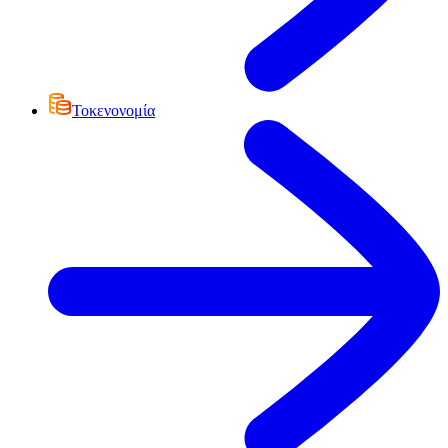
Τοκενονομία