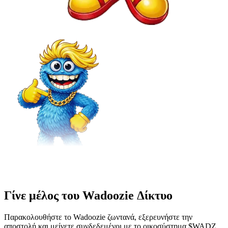
Γίνε μέλος του Wadoozie Δίκτυο
Παρακολουθήστε το Wadoozie ζωντανά, εξερευνήστε την
αποστολή και μείνετε συνδεδεμένοι με το οικοσύστημα $WADZ.