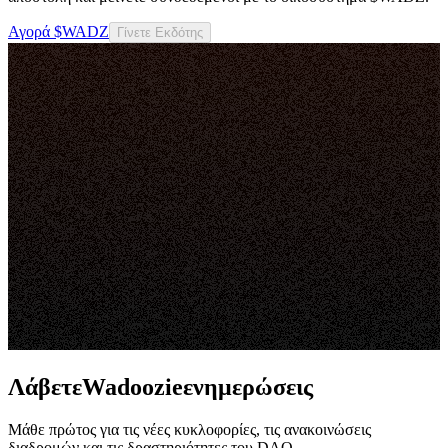
Αγορά $WADZ
Γίνετε Εκδότης
ΛάβετεWadoozieενημερώσεις
Μάθε πρώτος για τις νέες κυκλοφορίες, τις ανακοινώσεις
διαδρομών και τις δραστηριότητες του DAO.