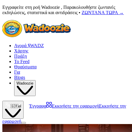
Εγγραφείτε στη ροή Wadoozie , Παρακολουθήστε ζωντανές
εκδηλώσεις, στατιστικά και αντιδράσεις •
ΖΩΝΤΑΝΑ ΤΩΡΑ
→
Αγορά $WADZ
Χάρτης
Πράξη
Το Feed
Θραύσματα
Για
Blogs
Wadoozie
Έγγραφα
Εκκινήστε την εφαρμογή
Εκκινήστε την
🇬🇷
el
εφαρμογή