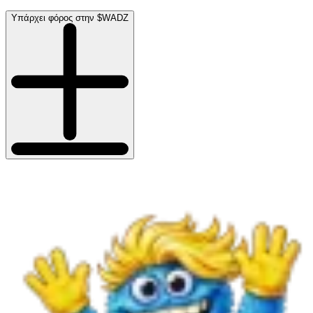
Υπάρχει φόρος στην $WADZ