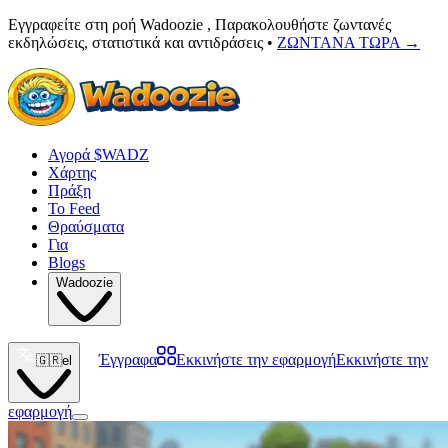
Εγγραφείτε στη ροή Wadoozie , Παρακολουθήστε ζωντανές
εκδηλώσεις, στατιστικά και αντιδράσεις •
ΖΩΝΤΑΝΑ ΤΩΡΑ
→
Αγορά $WADZ
Χάρτης
Πράξη
Το Feed
Θραύσματα
Για
Blogs
Wadoozie
Έγγραφα
Εκκινήστε την εφαρμογή
Εκκινήστε την
🇬🇷
el
εφαρμογή