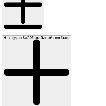
Η κατοχή του $WADZ μου δίνει ρόλο στο δίκτυο