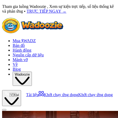
Tham gia luồng Wadoozie , Xem sự kiện trực tiếp, số liệu thống kê
và phản ứng •
TRỰC TIẾP NGAY
→
Mua $WADZ
Bản đồ
Hành động
Nguồn cấp dữ liệu
Mảnh vỡ
Về
Blog
Wadoozie
Tài liệu
Khởi chạy ứng dụng
Khởi chạy ứng dụng
🇻🇳
vi