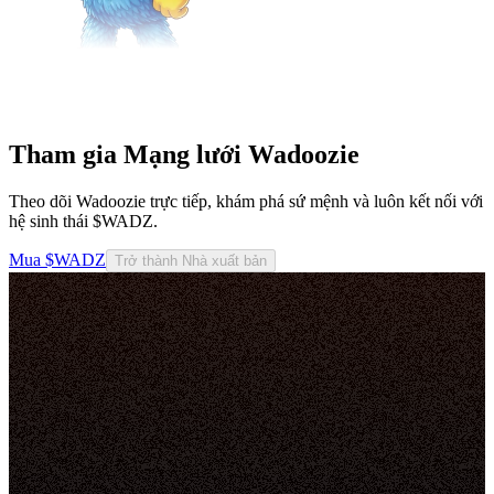
Tham gia Mạng lưới Wadoozie
Theo dõi Wadoozie trực tiếp, khám phá sứ mệnh và luôn kết nối với
hệ sinh thái $WADZ.
Mua $WADZ
Trở thành Nhà xuất bản