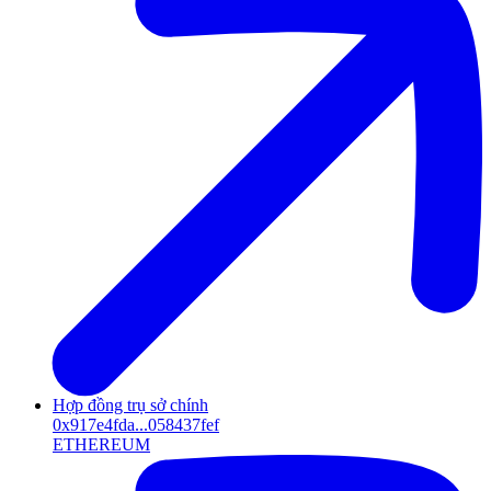
Hợp đồng trụ sở chính
0x917e4fda...058437fef
ETHEREUM