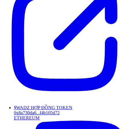
$WADZ HỢP ĐỒNG TOKEN
0x8a730da6...f4b105d72
ETHEREUM