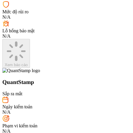
Mức độ rủi ro
N/A
Lỗ hổng bảo mật
N/A
Xem báo cáo
QuantStamp
Sắp ra mắt
Ngày kiểm toán
N/A
Phạm vi kiểm toán
N/A