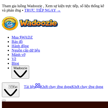
Tham gia luồng Wadoozie , Xem sự kiện trực tiếp, số liệu thống kê
và phản ứng •
TRỰC TIẾP NGAY
→
Mua $WADZ
Bản đồ
Hành động
Nguồn cấp dữ liệu
Mảnh vỡ
Về
Blog
Wadoozie
Tài liệu
Khởi chạy ứng dụng
Khởi chạy ứng dụng
🇻🇳
vi