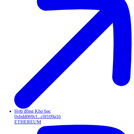
Hợp đồng Kho bạc
0xbdd069cf...c0f109a16
ETHEREUM