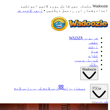
Wadoozie سلسلہ میں شامل ہوں، لائیو ایونٹس،
اعدادوشمار اور ردعمل دیکھیں •
ابھی لائیو
→
خریدیں $WADZ
نقشہ
ایکٹ
فیڈ
ٹکڑے
کے بارے میں
بلاگز
Wadoozie
دستاویزات
ایپ لانچ کریں۔
ایپ لانچ
🇵🇰
ur
کریں۔