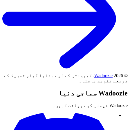
©
2026
Wadoozie
.
کمیونٹی کے لیے بنایا گیا، تحریک کے
ذریعے تقویت یافتہ۔
Wadoozie
سماجی دنیا
Wadoozie فیملی کو دریافت کریں۔