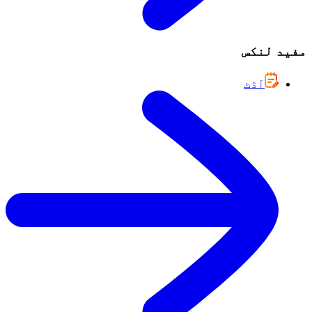
مفید لنکس
آڈٹ