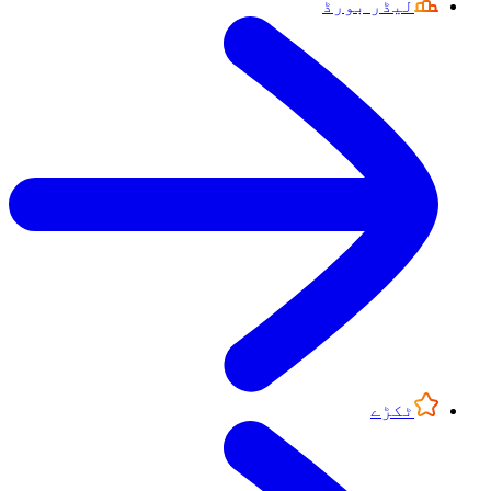
لیڈر بورڈ
ٹکڑے