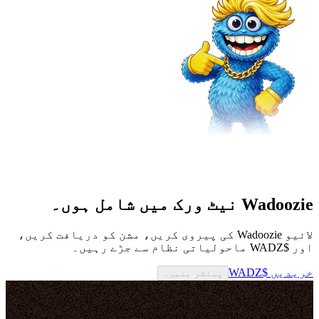
Wadoozie نیٹ ورک میں شامل ہوں۔
لائیو Wadoozie کی پیروی کریں، مشن کو دریافت کریں،
اور $WADZ ماحولیاتی نظام سے جڑے رہیں۔
خریدیں $WADZ
پبلشر بنیں۔