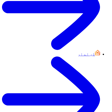
ڈی اے او