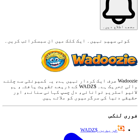
مجھے اطلاع دیں۔
کوئی سپیم نہیں۔ ایک کلک میں ان سبسکرائب کریں۔
Wadoozie صرف ایک کردار نہیں ہے، یہ کمیونٹی سے چلنے
والی تحریک ہے۔ $WADZ کے ذریعے تقویت یافتہ، ہم
لائیو اسٹریم توانائی، دل چسپ کہانی سنانے، اور
حقیقی دنیا کی سرگرمیوں کو ملاتے ہیں
فوری لنکس
خریدیں $WADZ