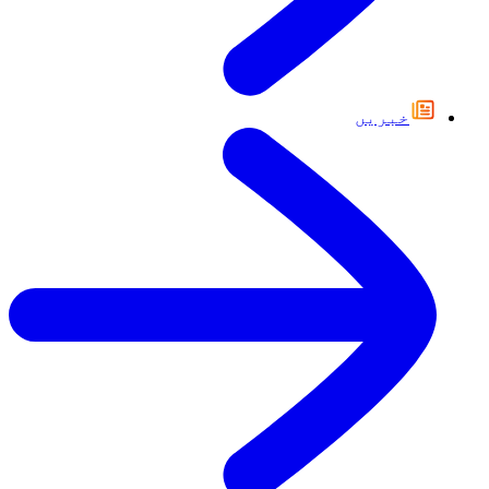
خبریں