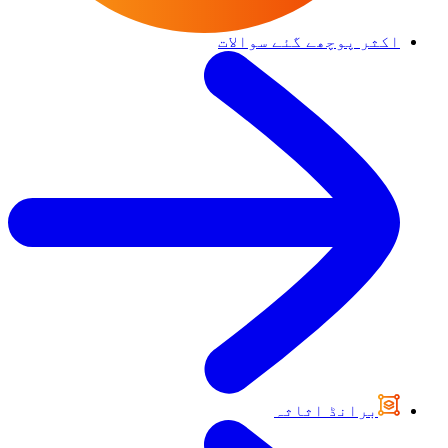
اکثر پوچھے گئے سوالات
برانڈ اثاثہ