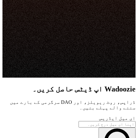
Wadoozie اپ ڈیٹس حاصل کریں۔
ڈراپس، روٹ ریویلز، اور DAO سرگرمی کے بارے میں
سننے والے پہلے بنیں۔
ای میل ایڈریس