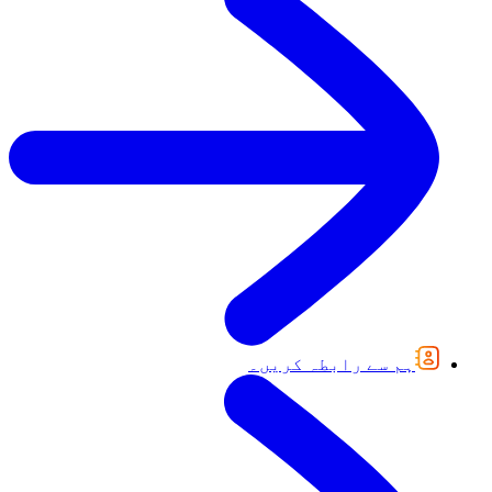
ہم سے رابطہ کریں۔