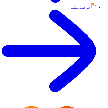
ٹوکنومکس