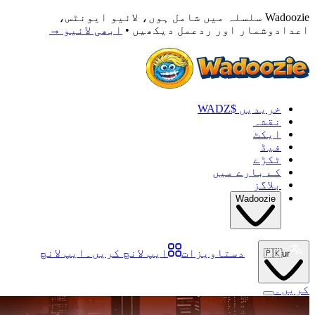
Wadoozie سلسلہ میں شامل ہوں، لائیو ایونٹس،
اعدادوشمار اور ردعمل دیکھیں •
ابھی لائیو
→
خریدیں $WADZ
نقشہ
ایکٹ
فیڈ
ٹکڑے
کے بارے میں
بلاگز
Wadoozie
دستاویزات
ایپ لانچ کریں۔
ایپ لانچ
🇵🇰
ur
کریں۔