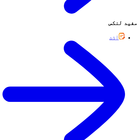
مفید لنکس
آڈٹ