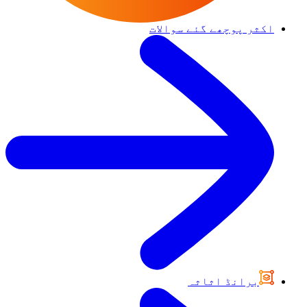
اکثر پوچھے گئے سوالات
برانڈ اثاثہ