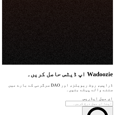
Wadoozie اپ ڈیٹس حاصل کریں۔
ڈراپس، روٹ ریویلز، اور DAO سرگرمی کے بارے میں
سننے والے پہلے بنیں۔
ای میل ایڈریس