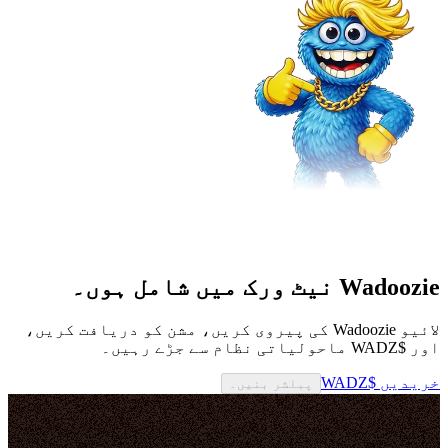
Wadoozie نیٹ ورک میں شامل ہوں۔
لائیو Wadoozie کی پیروی کریں، مشن کو دریافت کریں،
اور $WADZ ماحولیاتی نظام سے جڑے رہیں۔
خریدیں $WADZ
پبلشر بنیں۔