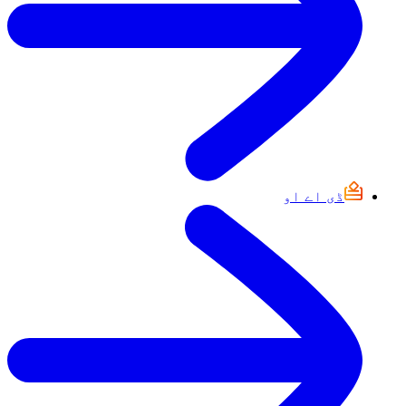
ڈی اے او