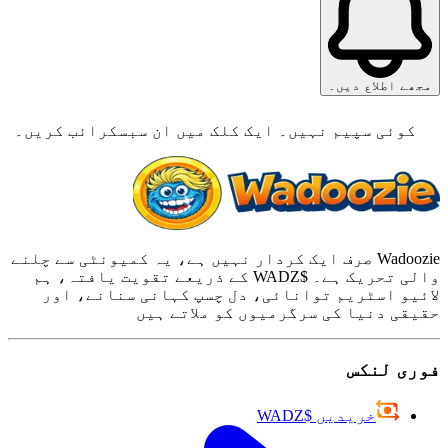
مجھے اطلاع دیں۔
کوئی سپیم نہیں۔ ایک کلک میں ان سبسکرائب کریں۔
Wadoozie صرف ایک کردار نہیں ہے، یہ کمیونٹی سے چلنے
والی تحریک ہے۔ $WADZ کے ذریعے تقویت یافتہ، ہم
لائیو اسٹریم توانائی، دل چسپ کہانی سنانے، اور
حقیقی دنیا کی سرگرمیوں کو ملاتے ہیں
فوری لنکس
خریدیں $WADZ