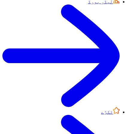
لیڈر بورڈ
ٹکڑے