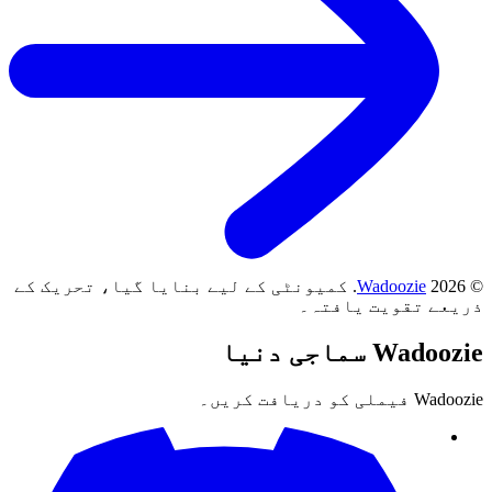
©
2026
Wadoozie
.
کمیونٹی کے لیے بنایا گیا، تحریک کے
ذریعے تقویت یافتہ۔
Wadoozie
سماجی دنیا
Wadoozie فیملی کو دریافت کریں۔