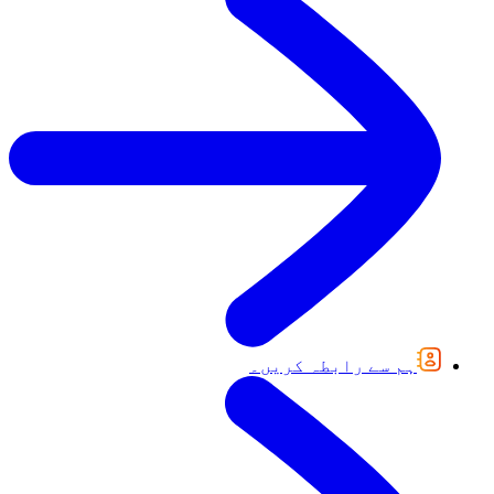
ہم سے رابطہ کریں۔