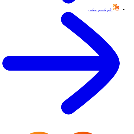
ٹوکنومکس