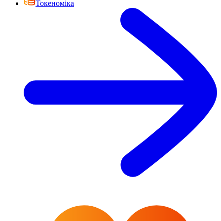
Токеноміка