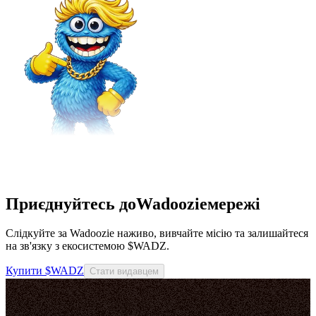
Приєднуйтесь доWadoozieмережі
Слідкуйте за Wadoozie наживо, вивчайте місію та залишайтеся
на зв'язку з екосистемою $WADZ.
Купити $WADZ
Стати видавцем