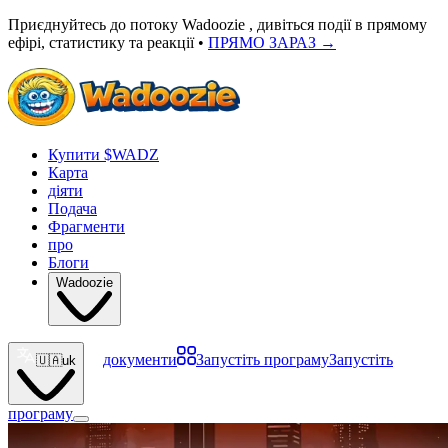
Приєднуйтесь до потоку Wadoozie , дивіться події в прямому
ефірі, статистику та реакції •
ПРЯМО ЗАРАЗ
→
Купити $WADZ
Карта
діяти
Подача
Фрагменти
про
Блоги
Wadoozie
документи
Запустіть програму
Запустіть
🇺🇦
uk
програму