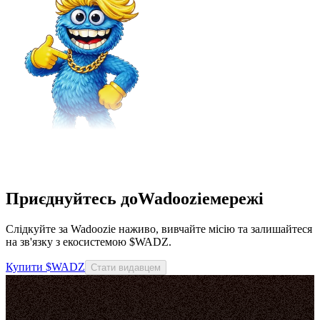
Приєднуйтесь доWadoozieмережі
Слідкуйте за Wadoozie наживо, вивчайте місію та залишайтеся
на зв'язку з екосистемою $WADZ.
Купити $WADZ
Стати видавцем