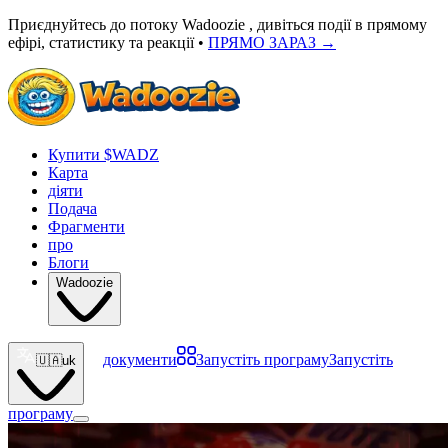
Приєднуйтесь до потоку Wadoozie , дивіться події в прямому
ефірі, статистику та реакції •
ПРЯМО ЗАРАЗ
→
Купити $WADZ
Карта
діяти
Подача
Фрагменти
про
Блоги
Wadoozie
документи
Запустіть програму
Запустіть
🇺🇦
uk
програму