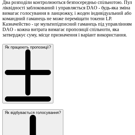
Два розподіли контролюються безпосередньо спільнотою. Пул
ліквідності заблокований і управляється DAO - будь-яка зміна
вимагає голосування в ланцюжку, і жоден індивідуальний або
командний гаманець не може переміщати токени LP.
Казначейство - це мультипідписний гаманець під управлінням
DAO - кожна витрата вимагає пропозиції спільноти, яка
затверджує суму, місце призначення і варіант використання.
Як працюють пропозиції?
Як відбувається голосування?