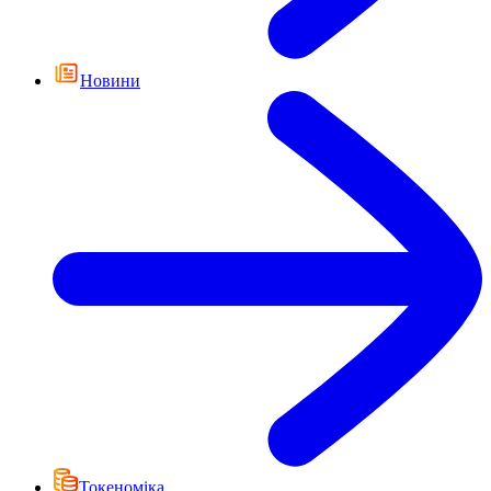
Новини
Токеноміка