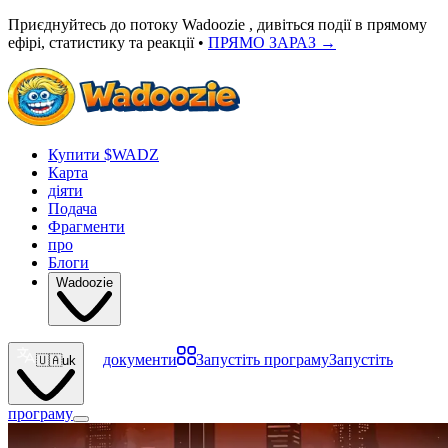
Приєднуйтесь до потоку Wadoozie , дивіться події в прямому
ефірі, статистику та реакції •
ПРЯМО ЗАРАЗ
→
Купити $WADZ
Карта
діяти
Подача
Фрагменти
про
Блоги
Wadoozie
документи
Запустіть програму
Запустіть
🇺🇦
uk
програму