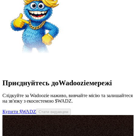
Приєднуйтесь доWadoozieмережі
Слідкуйте за Wadoozie наживо, вивчайте місію та залишайтеся
на зв'язку з екосистемою $WADZ.
Купити $WADZ
Стати видавцем