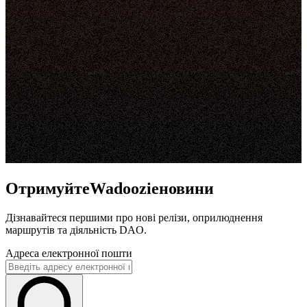
ОтримуйтеWadoozieновини
Дізнавайтеся першими про нові релізи, оприлюднення
маршрутів та діяльність DAO.
Адреса електронної пошти