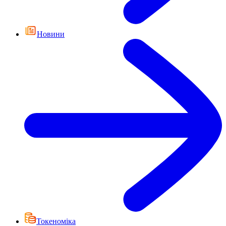
Новини
Токеноміка