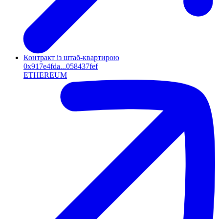
Контракт із штаб-квартирою
0x917e4fda...058437fef
ETHEREUM