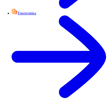
Токеноміка