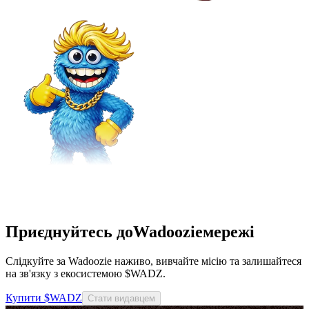
Приєднуйтесь доWadoozieмережі
Слідкуйте за Wadoozie наживо, вивчайте місію та залишайтеся
на зв'язку з екосистемою $WADZ.
Купити $WADZ
Стати видавцем