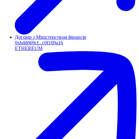
Договір з Міністерством фінансів
0xbdd069cf...c0f109a16
ETHEREUM