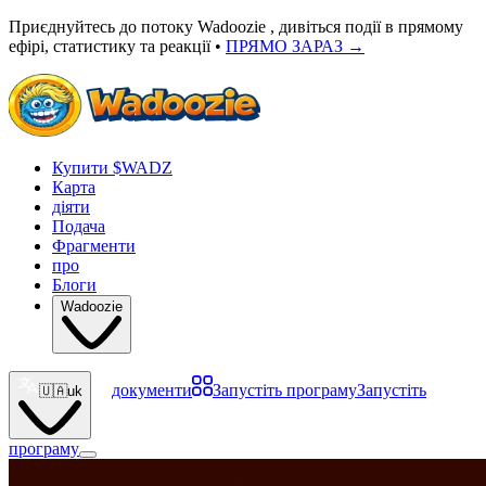
Приєднуйтесь до потоку Wadoozie , дивіться події в прямому
ефірі, статистику та реакції •
ПРЯМО ЗАРАЗ
→
Купити $WADZ
Карта
діяти
Подача
Фрагменти
про
Блоги
Wadoozie
документи
Запустіть програму
Запустіть
🇺🇦
uk
програму