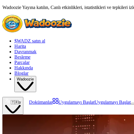
Wadoozie Yayına katılın, Canlı etkinlikleri, istatistikleri ve tepkileri iz
$WADZ satın al
Harita
Davranmak
Besleme
Parçalar
Hakkında
Bloglar
Wadoozie
Dokümanlar
Uygulamayı Başlat
Uygulamayı Başlat
🇹🇷
tr