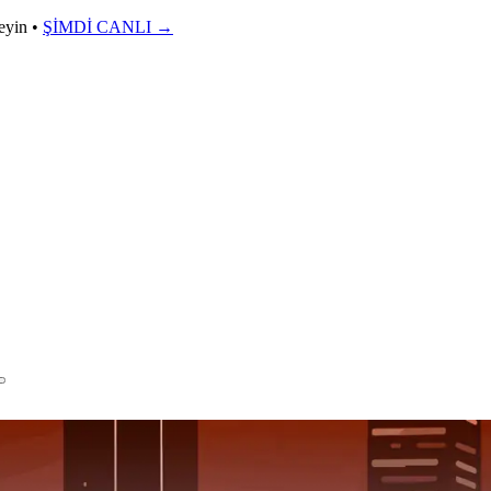
leyin •
ŞİMDİ CANLI
→