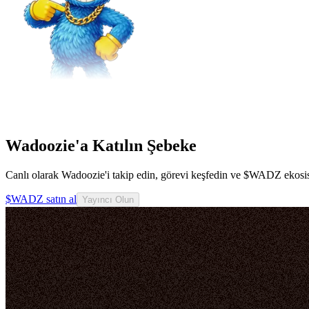
Wadoozie'a Katılın Şebeke
Canlı olarak Wadoozie'i takip edin, görevi keşfedin ve $WADZ ekosis
$WADZ satın al
Yayıncı Olun