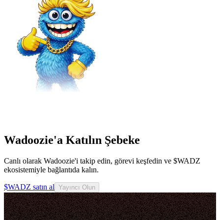
Wadoozie'a Katılın Şebeke
Canlı olarak Wadoozie'i takip edin, görevi keşfedin ve $WADZ
ekosistemiyle bağlantıda kalın.
$WADZ satın al
Yayıncı Olun