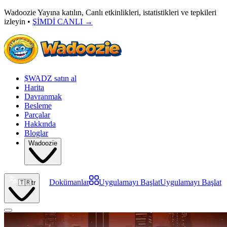
Wadoozie Yayına katılın, Canlı etkinlikleri, istatistikleri ve tepkileri
izleyin •
ŞİMDİ CANLI
→
$WADZ satın al
Harita
Davranmak
Besleme
Parçalar
Hakkında
Bloglar
Wadoozie
Dokümanlar
Uygulamayı Başlat
Uygulamayı Başlat
🇹🇷
tr