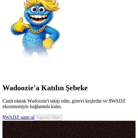
Wadoozie'a Katılın Şebeke
Canlı olarak Wadoozie'i takip edin, görevi keşfedin ve $WADZ
ekosistemiyle bağlantıda kalın.
$WADZ satın al
Yayıncı Olun