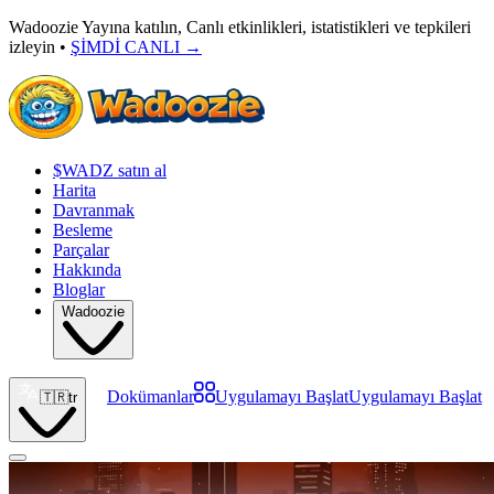
Wadoozie Yayına katılın, Canlı etkinlikleri, istatistikleri ve tepkileri
izleyin •
ŞİMDİ CANLI
→
$WADZ satın al
Harita
Davranmak
Besleme
Parçalar
Hakkında
Bloglar
Wadoozie
Dokümanlar
Uygulamayı Başlat
Uygulamayı Başlat
🇹🇷
tr