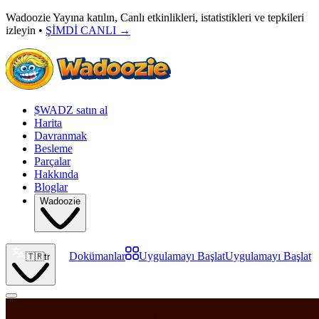
Wadoozie Yayına katılın, Canlı etkinlikleri, istatistikleri ve tepkileri
izleyin •
ŞİMDİ CANLI
→
$WADZ satın al
Harita
Davranmak
Besleme
Parçalar
Hakkında
Bloglar
Wadoozie
Dokümanlar
Uygulamayı Başlat
Uygulamayı Başlat
🇹🇷
tr