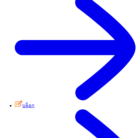
บล็อก