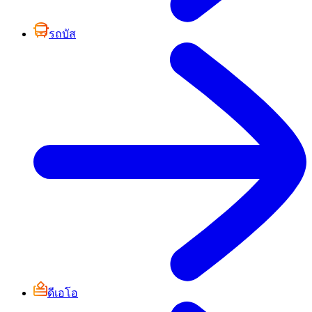
รถบัส
ดีเอโอ