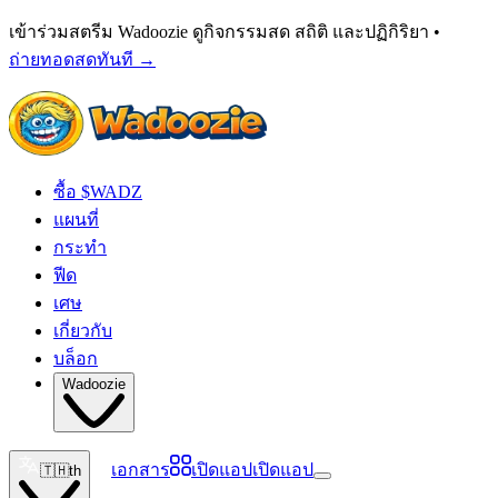
เข้าร่วมสตรีม Wadoozie ดูกิจกรรมสด สถิติ และปฏิกิริยา •
ถ่ายทอดสดทันที
→
ซื้อ $WADZ
แผนที่
กระทำ
ฟีด
เศษ
เกี่ยวกับ
บล็อก
Wadoozie
เอกสาร
เปิดแอป
เปิดแอป
🇹🇭
th