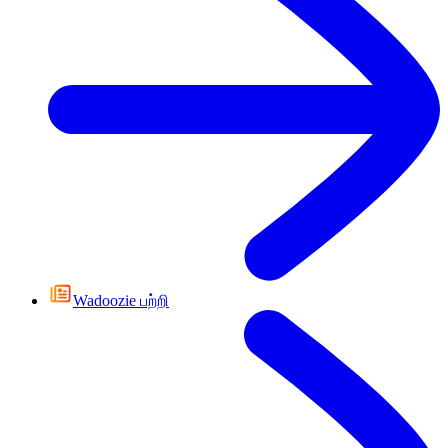
Wadoozie பற்றி