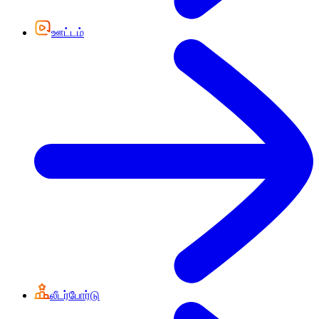
ஊட்டம்
லீடர்போர்டு