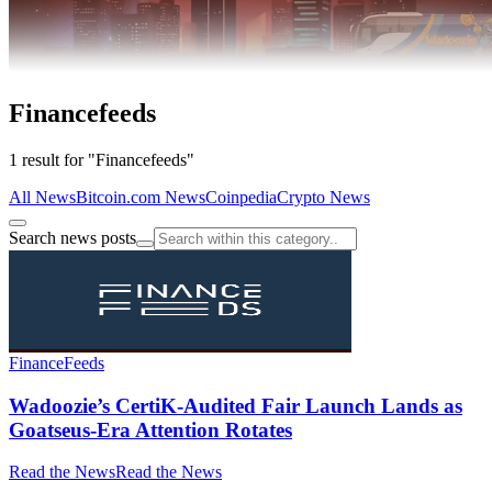
Financefeeds
1 result for "Financefeeds"
All News
Bitcoin.com News
Coinpedia
Crypto News
Search news posts
FinanceFeeds
Wadoozie’s CertiK-Audited Fair Launch Lands as
Goatseus-Era Attention Rotates
Read the News
Read the News