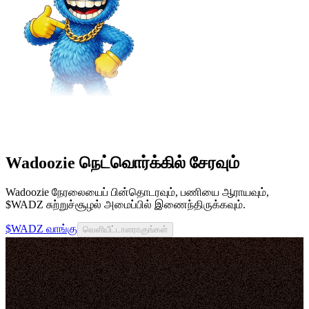
Wadoozie நெட்வொர்க்கில் சேரவும்
Wadoozie நேரலையைப் பின்தொடரவும், பணியை ஆராயவும்,
$WADZ சுற்றுச்சூழல் அமைப்பில் இணைந்திருக்கவும்.
$WADZ வாங்கு
வெளியீட்டாளராகுங்கள்