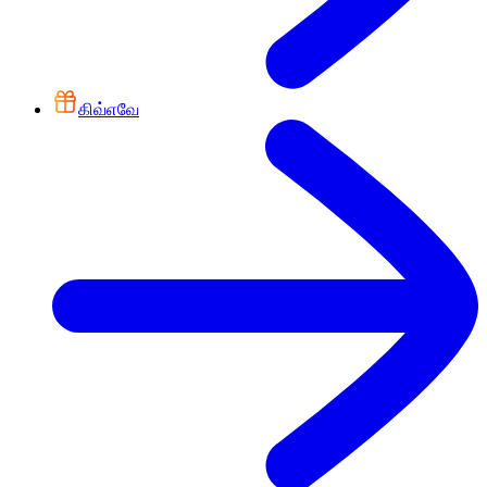
கிவ்எவே