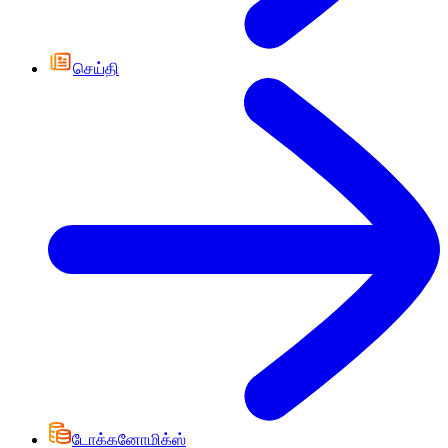
செய்தி
டோக்கனோமிக்ஸ்