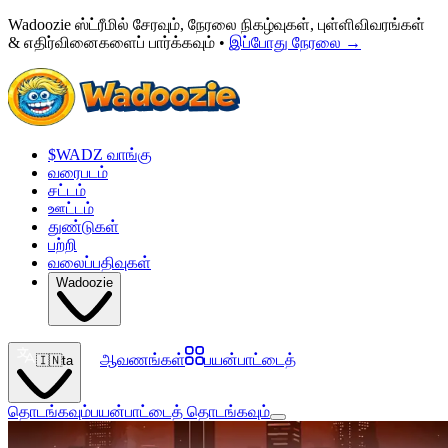
Wadoozie ஸ்ட்ரீமில் சேரவும், நேரலை நிகழ்வுகள், புள்ளிவிவரங்கள்
& எதிர்வினைகளைப் பார்க்கவும் •
இப்போது நேரலை
→
$WADZ வாங்கு
வரைபடம்
சட்டம்
ஊட்டம்
துண்டுகள்
பற்றி
வலைப்பதிவுகள்
Wadoozie
ஆவணங்கள்
பயன்பாட்டைத்
🇮🇳
ta
தொடங்கவும்
பயன்பாட்டைத் தொடங்கவும்