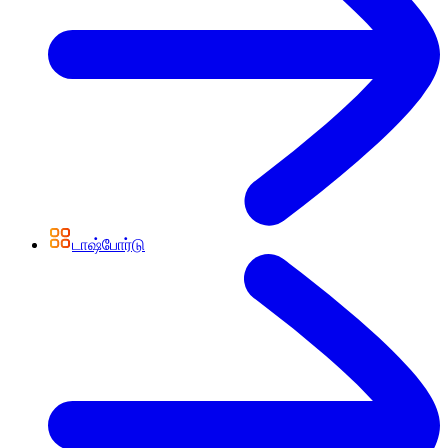
டாஷ்போர்டு