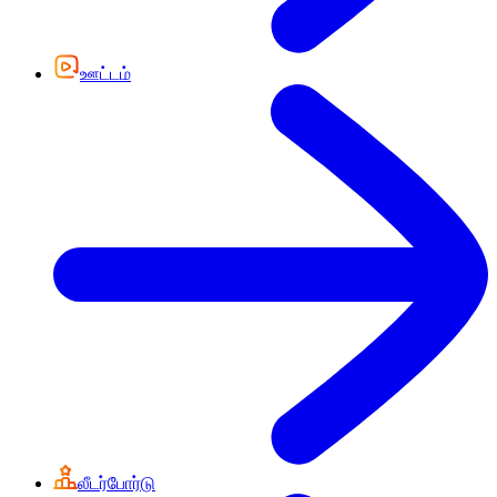
ஊட்டம்
லீடர்போர்டு