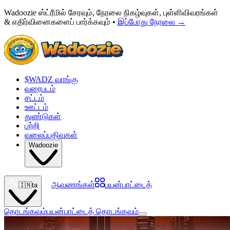
Wadoozie ஸ்ட்ரீமில் சேரவும், நேரலை நிகழ்வுகள், புள்ளிவிவரங்கள்
& எதிர்வினைகளைப் பார்க்கவும் •
இப்போது நேரலை
→
$WADZ வாங்கு
வரைபடம்
சட்டம்
ஊட்டம்
துண்டுகள்
பற்றி
வலைப்பதிவுகள்
Wadoozie
ஆவணங்கள்
பயன்பாட்டைத்
🇮🇳
ta
தொடங்கவும்
பயன்பாட்டைத் தொடங்கவும்