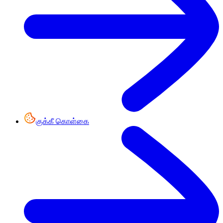
குக்கீ கொள்கை