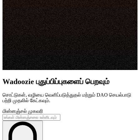
Wadoozie புதுப்பிப்புகளைப் பெறவும்
சொட்டுகள், வழியை வெளிப்படுத்துதல் மற்றும் DAO செயல்பாடு
பற்றி முதலில் கேட்கவும்.
மின்னஞ்சல் முகவரி