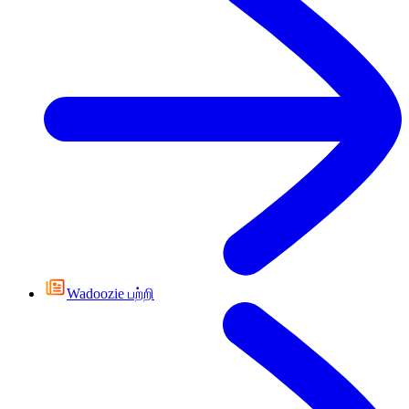
Wadoozie பற்றி