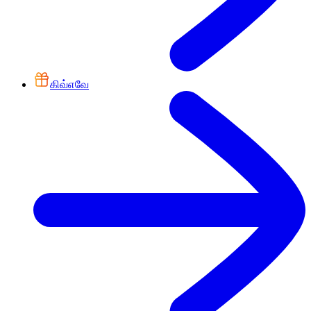
கிவ்எவே