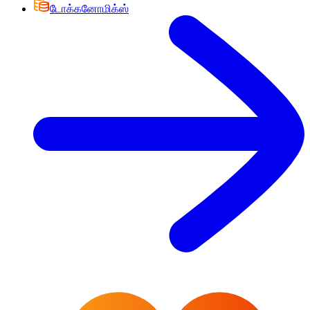
டோக்கனோமிக்ஸ்