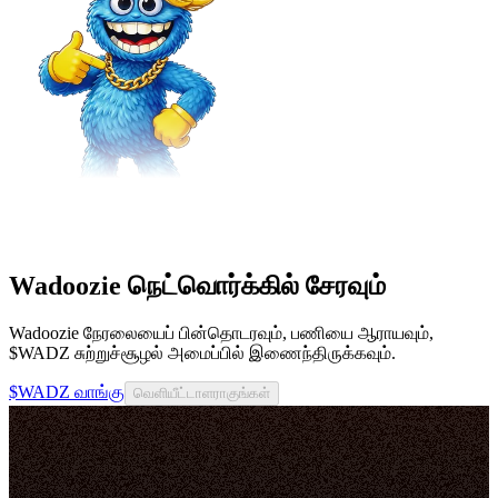
Wadoozie நெட்வொர்க்கில் சேரவும்
Wadoozie நேரலையைப் பின்தொடரவும், பணியை ஆராயவும்,
$WADZ சுற்றுச்சூழல் அமைப்பில் இணைந்திருக்கவும்.
$WADZ வாங்கு
வெளியீட்டாளராகுங்கள்