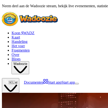
Neem deel aan de Wadoozie stream, bekijk live evenementen, statistie
Koop $WADZ
Kaart
Handeling
Het voer
Fragmenten
Over
Blogs
Wadoozie
Documenten
Start app
Start app
🇳🇱
nl