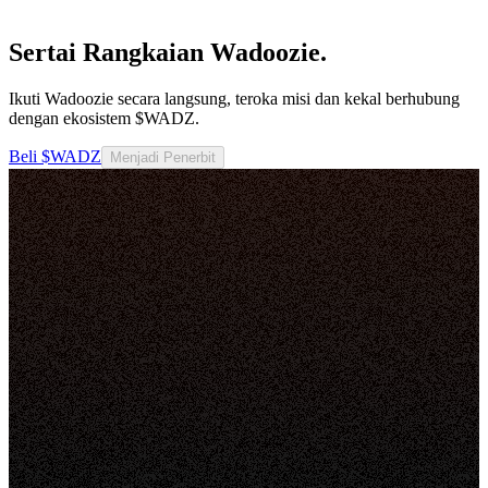
Sertai Rangkaian Wadoozie.
Ikuti Wadoozie secara langsung, teroka misi dan kekal berhubung
dengan ekosistem $WADZ.
Beli $WADZ
Menjadi Penerbit