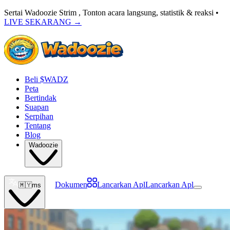
Sertai Wadoozie Strim , Tonton acara langsung, statistik & reaksi •
LIVE SEKARANG
→
Beli $WADZ
Peta
Bertindak
Suapan
Serpihan
Tentang
Blog
Wadoozie
Dokumen
Lancarkan Apl
Lancarkan Apl
🇲🇾
ms