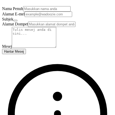
Nama Penuh
Alamat E-mel
Subjek
Alamat Dompet
Mesej
Hantar Mesej