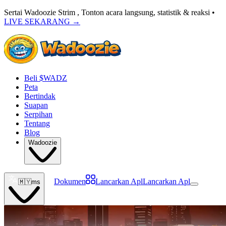
Sertai Wadoozie Strim , Tonton acara langsung, statistik & reaksi •
LIVE SEKARANG
→
Beli $WADZ
Peta
Bertindak
Suapan
Serpihan
Tentang
Blog
Wadoozie
Dokumen
Lancarkan Apl
Lancarkan Apl
🇲🇾
ms