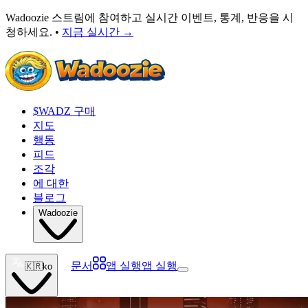
Wadoozie 스트림에 참여하고 실시간 이벤트, 통계, 반응을 시
청하세요. •
지금 실시간
→
$WADZ 구매
지도
행동
피드
조각
에 대한
블로그
Wadoozie
문서
앱 실행
앱 실행
🇰🇷
ko