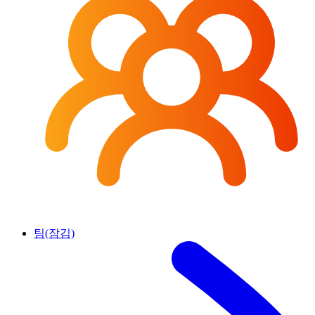
팀(잠김)