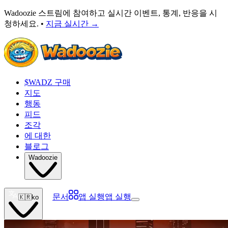
Wadoozie 스트림에 참여하고 실시간 이벤트, 통계, 반응을 시
청하세요. •
지금 실시간
→
$WADZ 구매
지도
행동
피드
조각
에 대한
블로그
Wadoozie
문서
앱 실행
앱 실행
🇰🇷
ko