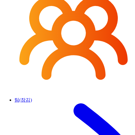
팀(잠김)