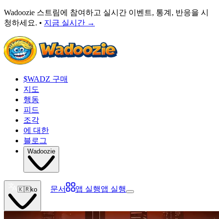
Wadoozie 스트림에 참여하고 실시간 이벤트, 통계, 반응을 시
청하세요. •
지금 실시간
→
$WADZ 구매
지도
행동
피드
조각
에 대한
블로그
Wadoozie
문서
앱 실행
앱 실행
🇰🇷
ko