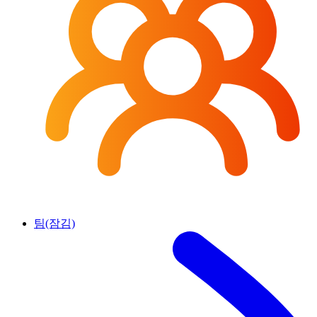
팀(잠김)