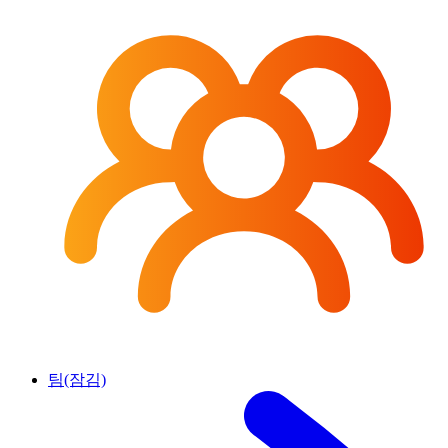
팀(잠김)