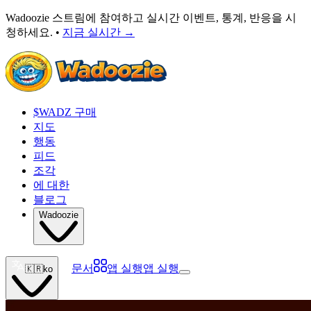
Wadoozie 스트림에 참여하고 실시간 이벤트, 통계, 반응을 시
청하세요. •
지금 실시간
→
$WADZ 구매
지도
행동
피드
조각
에 대한
블로그
Wadoozie
문서
앱 실행
앱 실행
🇰🇷
ko