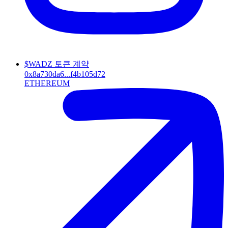
$WADZ 토큰 계약
0x8a730da6...f4b105d72
ETHEREUM