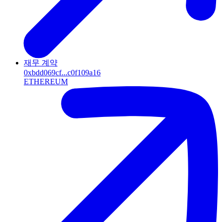
재무 계약
0xbdd069cf...c0f109a16
ETHEREUM