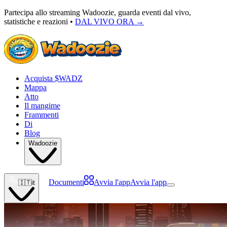
Partecipa allo streaming Wadoozie, guarda eventi dal vivo,
statistiche e reazioni •
DAL VIVO ORA
→
Acquista $WADZ
Mappa
Atto
Il mangime
Frammenti
Di
Blog
Wadoozie
Documenti
Avvia l'app
Avvia l'app
🇮🇹
it