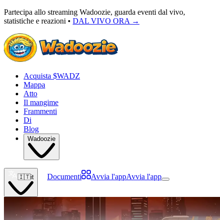
Partecipa allo streaming Wadoozie, guarda eventi dal vivo,
statistiche e reazioni •
DAL VIVO ORA
→
Acquista $WADZ
Mappa
Atto
Il mangime
Frammenti
Di
Blog
Wadoozie
Documenti
Avvia l'app
Avvia l'app
🇮🇹
it