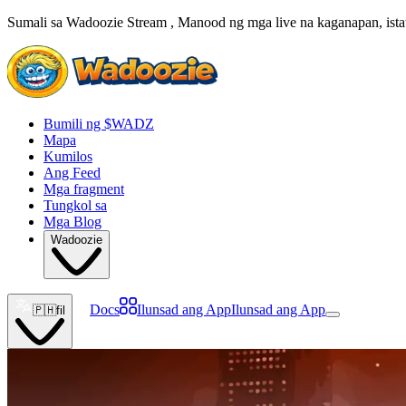
Sumali sa Wadoozie Stream , Manood ng mga live na kaganapan, istat
Bumili ng $WADZ
Mapa
Kumilos
Ang Feed
Mga fragment
Tungkol sa
Mga Blog
Wadoozie
Docs
Ilunsad ang App
Ilunsad ang App
🇵🇭
fil