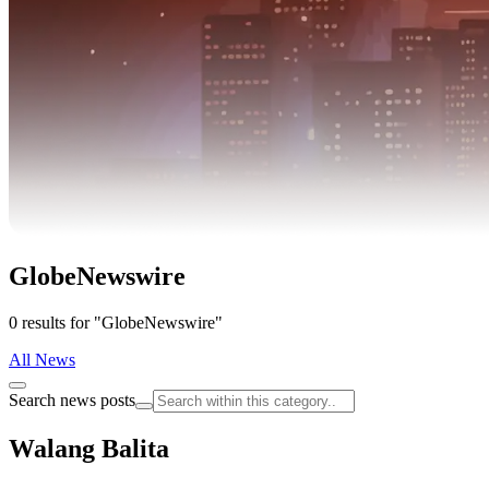
GlobeNewswire
0 results for "GlobeNewswire"
All News
Search news posts
Walang Balita