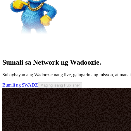
Sumali sa Network ng Wadoozie.
Subaybayan ang Wadoozie nang live, galugarin ang misyon, at mana
Bumili ng $WADZ
Maging isang Publisher