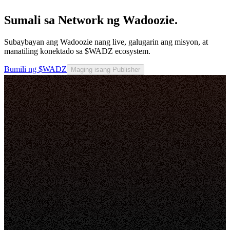
Sumali sa Network ng Wadoozie.
Subaybayan ang Wadoozie nang live, galugarin ang misyon, at
manatiling konektado sa $WADZ ecosystem.
Bumili ng $WADZ
Maging isang Publisher