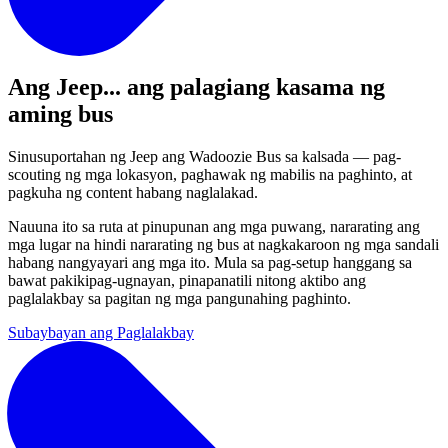
Ang Jeep...
ang palagiang kasama ng
aming bus
Sinusuportahan ng Jeep ang Wadoozie Bus sa kalsada — pag-
scouting ng mga lokasyon, paghawak ng mabilis na paghinto, at
pagkuha ng content habang naglalakad.
Nauuna ito sa ruta at pinupunan ang mga puwang, nararating ang
mga lugar na hindi nararating ng bus at nagkakaroon ng mga sandali
habang nangyayari ang mga ito. Mula sa pag-setup hanggang sa
bawat pakikipag-ugnayan, pinapanatili nitong aktibo ang
paglalakbay sa pagitan ng mga pangunahing paghinto.
Subaybayan ang Paglalakbay