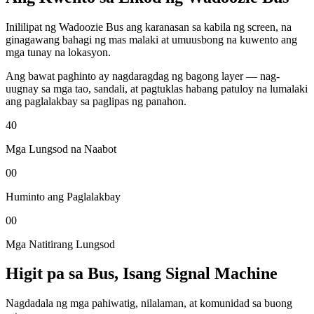
Inililipat ng Wadoozie Bus ang karanasan sa kabila ng screen, na
ginagawang bahagi ng mas malaki at umuusbong na kuwento ang
mga tunay na lokasyon.
Ang bawat paghinto ay nagdaragdag ng bagong layer — nag-
uugnay sa mga tao, sandali, at pagtuklas habang patuloy na lumalaki
ang paglalakbay sa paglipas ng panahon.
4
0
Mga Lungsod na Naabot
0
0
Huminto ang Paglalakbay
0
0
Mga Natitirang Lungsod
Higit pa sa Bus, Isang
Signal Machine
Nagdadala ng mga pahiwatig, nilalaman, at komunidad sa buong