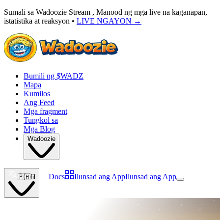
Sumali sa Wadoozie Stream , Manood ng mga live na kaganapan,
istatistika at reaksyon •
LIVE NGAYON
→
Bumili ng $WADZ
Mapa
Kumilos
Ang Feed
Mga fragment
Tungkol sa
Mga Blog
Wadoozie
Docs
Ilunsad ang App
Ilunsad ang App
🇵🇭
fil