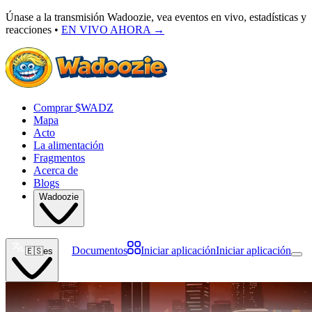
Únase a la transmisión Wadoozie, vea eventos en vivo, estadísticas y
reacciones •
EN VIVO AHORA
→
Comprar $WADZ
Mapa
Acto
La alimentación
Fragmentos
Acerca de
Blogs
Wadoozie
Documentos
Iniciar aplicación
Iniciar aplicación
🇪🇸
es