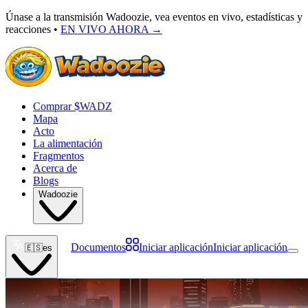
Únase a la transmisión Wadoozie, vea eventos en vivo, estadísticas y
reacciones •
EN VIVO AHORA
→
Comprar $WADZ
Mapa
Acto
La alimentación
Fragmentos
Acerca de
Blogs
Wadoozie
Documentos
Iniciar aplicación
Iniciar aplicación
🇪🇸
es