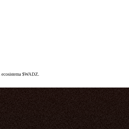
 al ecosistema $WADZ.