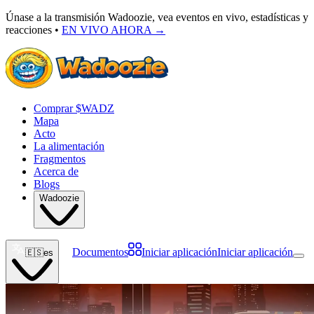
Únase a la transmisión Wadoozie, vea eventos en vivo, estadísticas y
reacciones •
EN VIVO AHORA
→
Comprar $WADZ
Mapa
Acto
La alimentación
Fragmentos
Acerca de
Blogs
Wadoozie
Documentos
Iniciar aplicación
Iniciar aplicación
🇪🇸
es