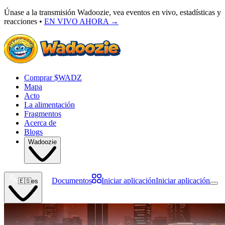
Únase a la transmisión Wadoozie, vea eventos en vivo, estadísticas y
reacciones •
EN VIVO AHORA
→
Comprar $WADZ
Mapa
Acto
La alimentación
Fragmentos
Acerca de
Blogs
Wadoozie
Documentos
Iniciar aplicación
Iniciar aplicación
🇪🇸
es