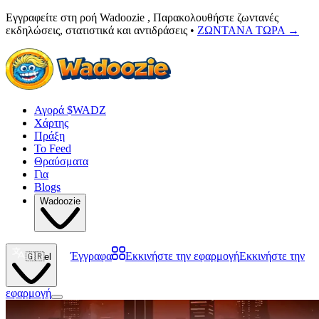
Εγγραφείτε στη ροή Wadoozie , Παρακολουθήστε ζωντανές
εκδηλώσεις, στατιστικά και αντιδράσεις •
ΖΩΝΤΑΝΑ ΤΩΡΑ
→
Αγορά $WADZ
Χάρτης
Πράξη
Το Feed
Θραύσματα
Για
Blogs
Wadoozie
Έγγραφα
Εκκινήστε την εφαρμογή
Εκκινήστε την
🇬🇷
el
εφαρμογή