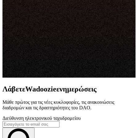
ΛάβετεWadoozieενημερώσεις
Μάθε πρώτος για τις νέες κυκλοφορίες, τις ανακοινώσεις
διαδρομών και τις δραστηριότητες του DAO.
Διεύθυνση ηλεκτρονικού ταχυδρομείου