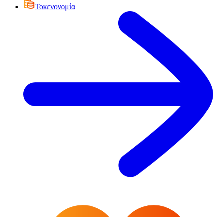
Τοκενονομία