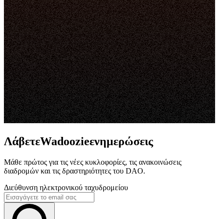
ΛάβετεWadoozieενημερώσεις
Μάθε πρώτος για τις νέες κυκλοφορίες, τις ανακοινώσεις
διαδρομών και τις δραστηριότητες του DAO.
Διεύθυνση ηλεκτρονικού ταχυδρομείου