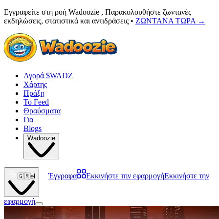
Εγγραφείτε στη ροή Wadoozie , Παρακολουθήστε ζωντανές
εκδηλώσεις, στατιστικά και αντιδράσεις •
ΖΩΝΤΑΝΑ ΤΩΡΑ
→
Αγορά $WADZ
Χάρτης
Πράξη
Το Feed
Θραύσματα
Για
Blogs
Wadoozie
Έγγραφα
Εκκινήστε την εφαρμογή
Εκκινήστε την
🇬🇷
el
εφαρμογή