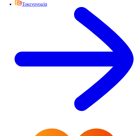
Τοκενονομία