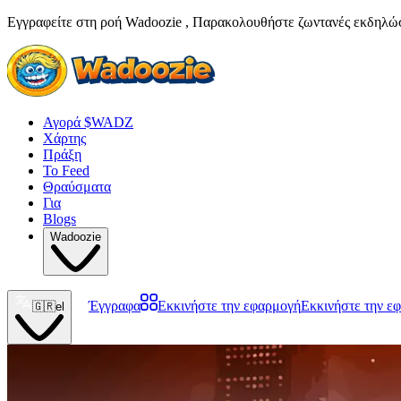
Εγγραφείτε στη ροή Wadoozie , Παρακολουθήστε ζωντανές εκδηλώσει
Αγορά $WADZ
Χάρτης
Πράξη
Το Feed
Θραύσματα
Για
Blogs
Wadoozie
Έγγραφα
Εκκινήστε την εφαρμογή
Εκκινήστε την ε
🇬🇷
el