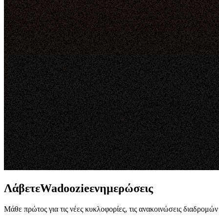
ΛάβετεWadoozieενημερώσεις
Μάθε πρώτος για τις νέες κυκλοφορίες, τις ανακοινώσεις διαδρομών