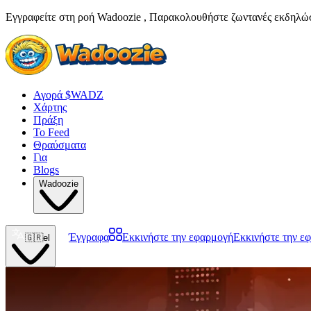
Εγγραφείτε στη ροή Wadoozie , Παρακολουθήστε ζωντανές εκδηλώσει
Αγορά $WADZ
Χάρτης
Πράξη
Το Feed
Θραύσματα
Για
Blogs
Wadoozie
Έγγραφα
Εκκινήστε την εφαρμογή
Εκκινήστε την ε
🇬🇷
el