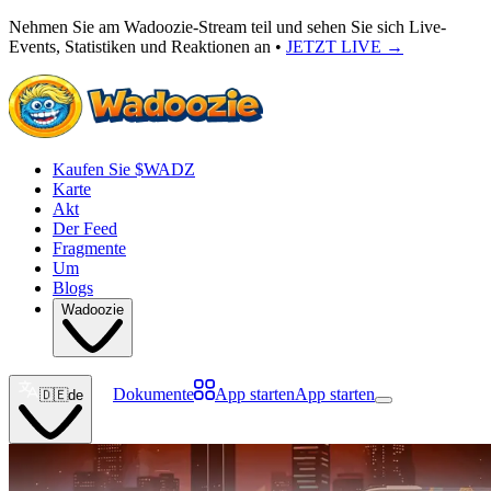
Nehmen Sie am Wadoozie-Stream teil und sehen Sie sich Live-
Events, Statistiken und Reaktionen an •
JETZT LIVE
→
Kaufen Sie $WADZ
Karte
Akt
Der Feed
Fragmente
Um
Blogs
Wadoozie
Dokumente
App starten
App starten
🇩🇪
de