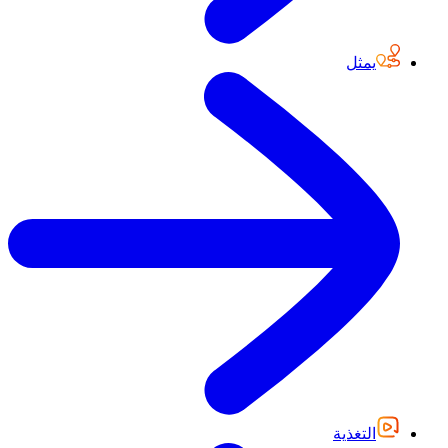
يمثل
التغذية