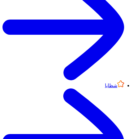
شظايا