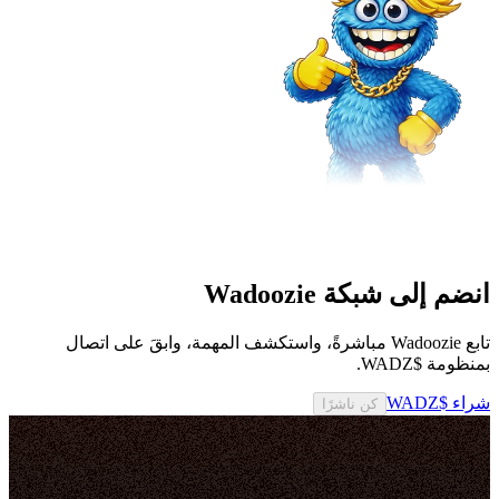
انضم إلى شبكة Wadoozie
تابع Wadoozie مباشرةً، واستكشف المهمة، وابقَ على اتصال
بمنظومة $WADZ.
شراء $WADZ
كن ناشرًا