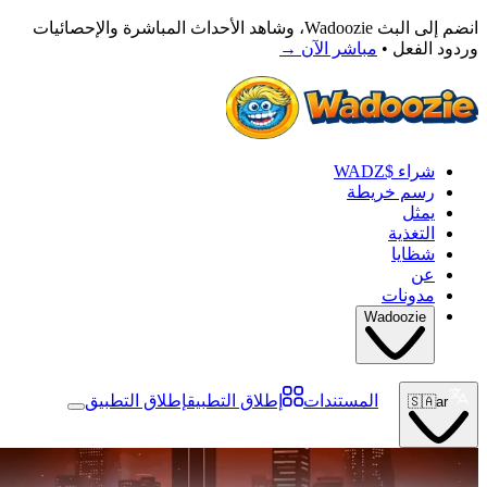
انضم إلى البث Wadoozie، وشاهد الأحداث المباشرة والإحصائيات
وردود الفعل •
مباشر الآن
→
شراء $WADZ
رسم خريطة
يمثل
التغذية
شظايا
عن
مدونات
Wadoozie
المستندات
إطلاق التطبيق
إطلاق التطبيق
🇸🇦
ar